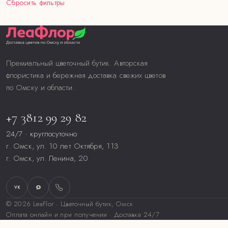
Сбросить фильтры
Премиальный цветочный бутик. Авторская
флористика и бережная доставка свежих цветов
по Омску и области.
+7 3812 99 29 82
24/7 · круглосуточно
г. Омск, ул. 10 лет Октября, 113
г. Омск, ул. Ленина, 20
VK
© 2026 LeaFlor · Цветочный бутик, Омск
Оплата онлайн и при получении · Доставка 24/7