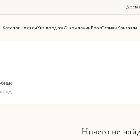
Достав
Каталог
Акции
Хит продаж
О компании
Блог
Отзывы
Контакты
обные
перед
Ничего не най