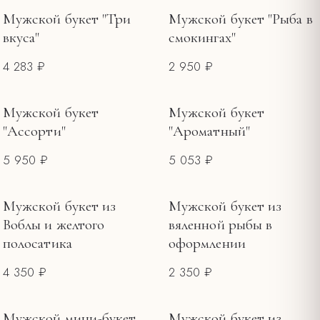
Мужской букет "Три
Мужской букет "Рыба в
вкуса"
смокингах"
4 283 ₽
2 950 ₽
Мужской букет
Мужской букет
"Ассорти"
"Ароматный"
5 950 ₽
5 053 ₽
Мужской букет из
Мужской букет из
Воблы и желтого
вяленной рыбы в
полосатика
оформлении
4 350 ₽
2 350 ₽
Мужской мини-букет
Мужской букет из
НЕТ В НАЛИЧИИ
НЕТ В НАЛИЧИИ