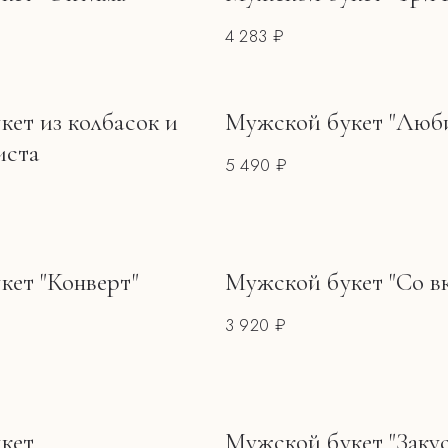
4 283 ₽
ет из колбасок и
Мужской букет "Люб
иста
5 490 ₽
кет "Конверт"
Мужской букет "Со в
3 920 ₽
кет
Мужской букет "Заку