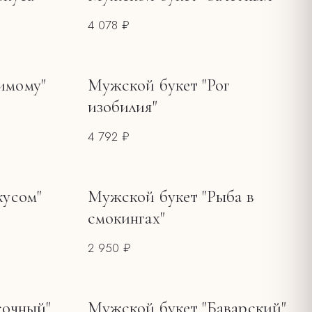
4 078 ₽
имому"
Мужской букет "Рог
изобилия"
4 792 ₽
кусом"
Мужской букет "Рыба в
смокингах"
2 950 ₽
сочный"
Мужской букет "Баварский"