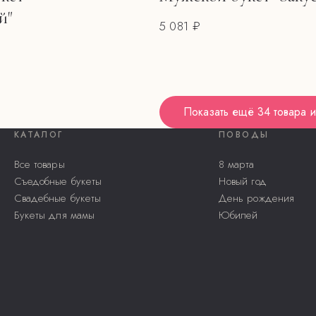
й"
5 081 ₽
Показать ещё
34 товара
и
КАТАЛОГ
ПОВОДЫ
Все товары
8 марта
Съедобные букеты
Новый год
Свадебные букеты
День рождения
Букеты для мамы
Юбилей