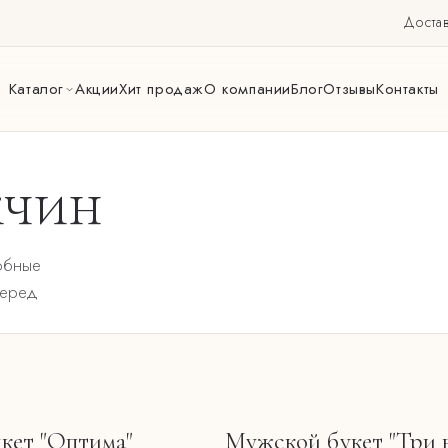
Достав
Каталог
Акции
Хит продаж
О компании
Блог
Отзывы
Контакты
жчин
обные
перед
кет "Оптима"
Мужской букет "Три 