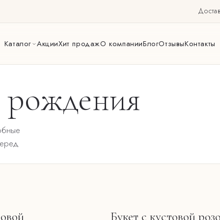
Достав
Каталог
Акции
Хит продаж
О компании
Блог
Отзывы
Контакты
ь рождения
обные
перед
товой
Букет с кустовой роз