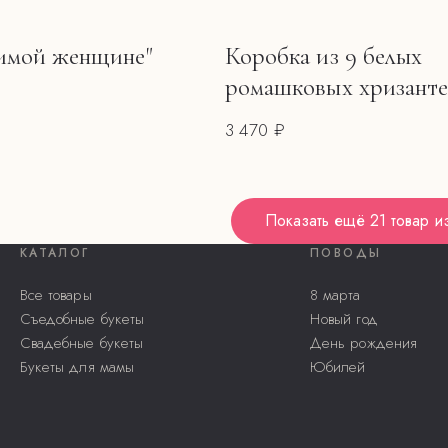
имой женщине"
Коробка из 9 белых
ромашковых хризант
3 470 ₽
Показать ещё
21 товар
и
КАТАЛОГ
ПОВОДЫ
Все товары
8 марта
Съедобные букеты
Новый год
Свадебные букеты
День рождения
Букеты для мамы
Юбилей