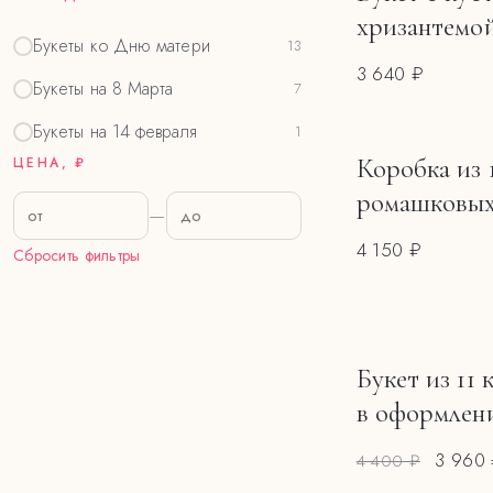
хризантемо
Букеты ко Дню матери
13
3 640 ₽
Букеты на 8 Марта
7
Букеты на 14 февраля
1
Коробка из 
ЦЕНА, ₽
ромашковых
—
4 150 ₽
Сбросить фильтры
Букет из 11
РАСПРОДАЖА
в оформлен
3 960
4 400 ₽