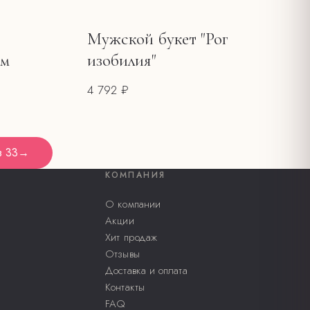
Мужской букет "Рог
ем
изобилия"
4 792 ₽
з
33
→
КОМПАНИЯ
О компании
Акции
Хит продаж
Отзывы
Доставка и оплата
Контакты
FAQ