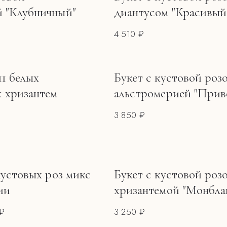
й "Клубничный"
диантусом "Красивый
4 510 ₽
11 белых
Букет с кустовой роз
 хризантем
альстромерией "Прив
3 850 ₽
 кустовых роз микс
Букет с кустовой роз
ии
хризантемой "Монбла
 ₽
3 250 ₽