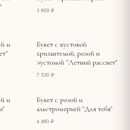
"
3 800 ₽
ой и
Букет с кустовой
ет"
хризантемой, розой и
эустомой "Летний рассвет"
7 530 ₽
ой и
Букет с розой и
н"
альстромерией "Для тебя"
4 480 ₽