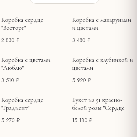
ПОВОД
Коробка сердце
Коробка с макарунами
"Восторг"
и цветами
Букеты на 8 Марта
3
2 830 ₽
3 480 ₽
Букеты на 14 февраля
2
Букеты ко Дню матери
1
Коробка с цветами
Коробка с клубникой и
ЦЕНА, ₽
"Люблю"
цветами
—
3 510 ₽
5 920 ₽
Коробка сердце
Букет из 51 красно-
"Градиент"
белой розы "Сердце"
5 270 ₽
15 180 ₽