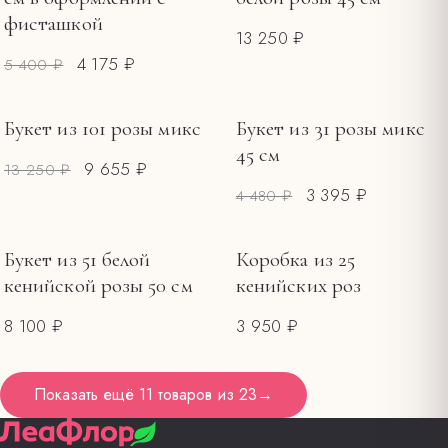
фисташкой
13 250 ₽
4 175 ₽
5 400 ₽
Букет из 101 розы микс
Букет из 31 розы микс
РАСПРОДАЖА
РАСПРОДАЖА
45 см
9 655 ₽
13 250 ₽
3 395 ₽
4 480 ₽
Букет из 51 белой
Коробка из 25
кенийской розы 50 см
кенийских роз
8 100 ₽
3 950 ₽
Показать ещё
11 товаров
из
23
→