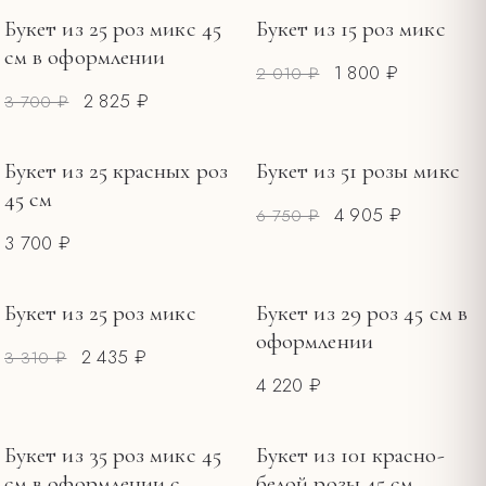
ПОВОД
Букет из 25 роз микс 45
Букет из 15 роз микс
РАСПРОДАЖА
РАСПРОДАЖА
см в оформлении
Букеты ко Дню матери
19
1 800 ₽
2 010 ₽
2 825 ₽
Букеты на 8 Марта
3 700 ₽
13
Букеты на 14 февраля
3
Букет из 25 красных роз
Букет из 51 розы микс
РАСПРОДАЖА
ЦЕНА, ₽
45 см
4 905 ₽
6 750 ₽
—
3 700 ₽
Букет из 25 роз микс
Букет из 29 роз 45 см в
РАСПРОДАЖА
оформлении
2 435 ₽
3 310 ₽
4 220 ₽
Букет из 35 роз микс 45
Букет из 101 красно-
РАСПРОДАЖА
см в оформлении с
белой розы 45 см