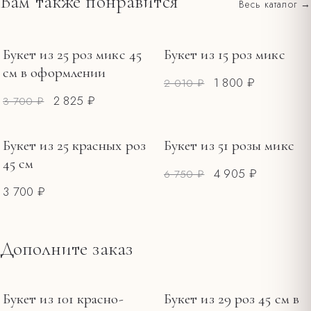
Вам также понравится
Весь каталог →
Все тарифы и зоны →
Держите букет вдали от прямого солнца, сквозняков и
фруктов.
Меняйте воду каждые 1–2 дня, обновляйте срез.
Букет из 25 роз микс 45
Букет из 15 роз микс
РАСПРОДАЖА
РАСПРОДАЖА
см в оформлении
1 800 ₽
2 010 ₽
2 825 ₽
3 700 ₽
Букет из 25 красных роз
Букет из 51 розы микс
РАСПРОДАЖА
45 см
4 905 ₽
6 750 ₽
3 700 ₽
Дополните заказ
Букет из 101 красно-
Букет из 29 роз 45 см в