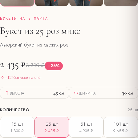
БУКЕТЫ НА 8 МАРТА
Букет из 25 роз микс
Авторский букет из свежих роз
2 435 ₽
3 310 ₽
−
26
%
+
121
бонусов на счёт
45
см
30
см
ВЫСОТА
ШИРИНА
КОЛИЧЕСТВО
25
шт
15
шт
25
шт
51
шт
101
шт
1 800 ₽
2 435 ₽
4 905 ₽
9 655 ₽