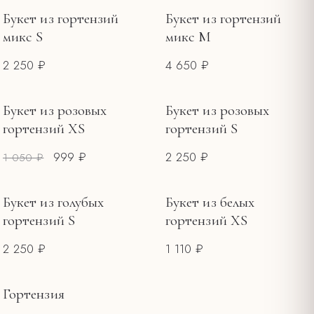
Букеты на 14 февраля
5
Букет из гортензий
Букет из гортензий
ЦЕНА, ₽
микс S
микс М
2 250 ₽
4 650 ₽
—
Букет из розовых
Букет из розовых
РАСПРОДАЖА
гортензий XS
гортензий S
999 ₽
2 250 ₽
1 050 ₽
Букет из голубых
Букет из белых
гортензий S
гортензий XS
2 250 ₽
1 110 ₽
Гортензия
НЕТ В НАЛИЧИИ