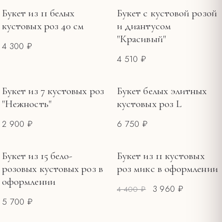
ПОВОД
Букет из 11 белых
Букет с кустовой розой
кустовых роз 40 см
и диантусом
Букеты на 8 Марта
12
"Красивый"
4 300 ₽
Букеты на 14 февраля
12
4 510 ₽
Букеты ко Дню матери
1
ЦЕНА, ₽
Букет из 7 кустовых роз
Букет белых элитных
"Нежность"
кустовых роз L
—
2 900 ₽
6 750 ₽
Букет из 15 бело-
Букет из 11 кустовых
РАСПРОДАЖА
розовых кустовых роз в
роз микс в оформлении
оформлении
3 960 ₽
4 400 ₽
5 700 ₽