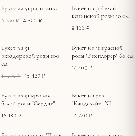
ПОВОД
Букет из 51 розы микс
Букет из 51 белой
РАСПРОДАЖА
кенийской розы 50 см
Букеты на 8 Марта
15
4 905 ₽
6 750 ₽
8 100 ₽
Букеты на 14 февраля
10
Букеты ко Дню матери
2
Букет из 51
Букет из 51 красной
РАСПРОДАЖА
ЦЕНА, ₽
эквадорской розы 100
розы "Эксплорер" 60 см
см.
—
14 400 ₽
15 420 ₽
17 910 ₽
Букет из 51 красно-
Букет из роз
белой розы "Сердце"
"Канделайт" XL
15 180 ₽
14 730 ₽
Букет из 51 розы "Пинк
Букет из 51 красной