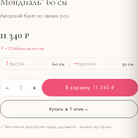
Мондиаль" 60 см
Авторский букет из свежих роз
11 340 ₽
+
1134
бонусов на счёт
60
см
50
см
ВЫСОТА
ШИРИНА
−
+
1
В корзину
11 340 ₽
Купить в 1 клик
→
Бесплатное фото букета перед доставкой · замена при браке