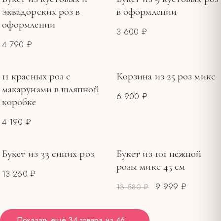
эквадорских роз в
в оформлении
оформлении
3 600 ₽
4 790 ₽
11 красных роз с
Корзина из 25 роз микс
макарунами в шляпной
6 900 ₽
коробке
4 190 ₽
Букет из 33 синих роз
Букет из 101 нежной
РАСПРОДАЖА
розы микс 45 см
13 260 ₽
9 999 ₽
13 580 ₽
Показать ещё
34 товара
из
46
→