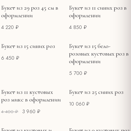
ПОВОД
Букет из 29 роз 45 см в
Букет из 11 синих роз в
оформлении
оформлении
Букеты на 8 Марта
10
4 220 ₽
4 850 ₽
Букеты на 14 февраля
4
Букеты ко Дню матери
2
Букет из 15 синих роз
Букет из 15 бело-
ЦЕНА, ₽
розовых кустовых роз в
6 450 ₽
оформлении
—
5 700 ₽
Букет из 11 кустовых
Букет из 25 синих роз
РАСПРОДАЖА
роз микс в оформлении
10 060 ₽
3 960 ₽
4 400 ₽
Букет из кустовых и
Букет из 9 кустовых роз