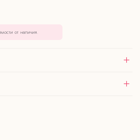
мости от наличия.
оставка в пределах 12 км от
зе от 4000 ₽ — бесплатно
нии.
ь.
тов.