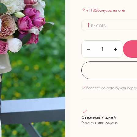
+
1182
бонусов на счёт
ВЫСОТА
−
+
1
Бесплатное фото букета пере
Свежесть 7 дней
Гарантия или замена