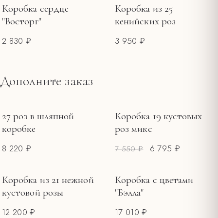
Коробка сердце
Коробка из 25
"Восторг"
кенийских роз
2 830 ₽
3 950 ₽
Дополните заказ
27 роз в шляпной
Коробка 19 кустовых
РАСПРОДАЖА
коробке
роз микс
8 220 ₽
6 795 ₽
7 550 ₽
Коробка из 21 нежной
Коробка с цветами
кустовой розы
"Бэлла"
12 200 ₽
17 010 ₽