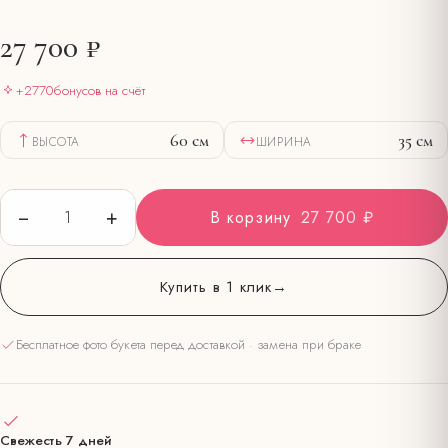
27 700 ₽
+
2770
бонусов на счёт
60
см
35
см
ВЫСОТА
ШИРИНА
−
+
1
В корзину
27 700 ₽
Купить в 1 клик
→
Бесплатное фото букета перед доставкой · замена при браке
Свежесть 7 дней