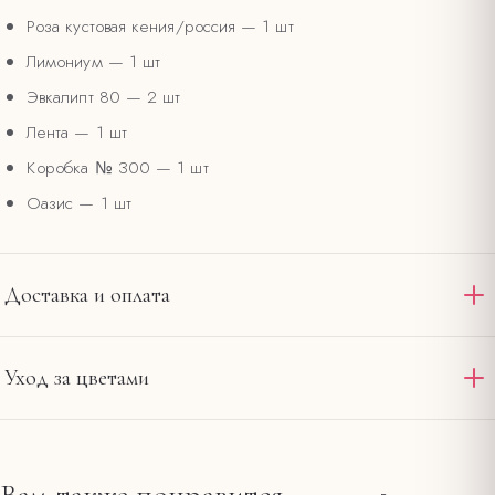
Роза кустовая кения/россия
— 1 шт
Лимониум
— 1 шт
Эвкалипт 80
— 2 шт
Лента
— 1 шт
Коробка № 300
— 1 шт
Оазис
— 1 шт
Доставка и оплата
Доставляем по Омску и области круглосуточно. Стандартная
Уход за цветами
доставка в пределах 12 км от салона на
— 390 ₽,
Ленина, 20
интервал 2–4 часа. При заказе от 4000 ₽ — бесплатно по
Подрежьте стебли под углом и смените воду в первый
городу. Оплата картой на сайте или наличными при получении.
день.