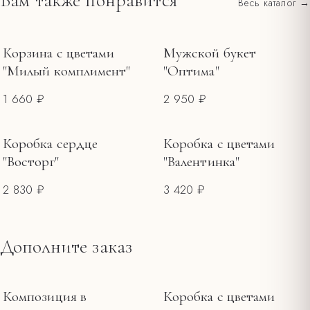
Вам также понравится
Весь каталог →
Все тарифы и зоны →
Держите букет вдали от прямого солнца, сквозняков и
фруктов.
Меняйте воду каждые 1–2 дня, обновляйте срез.
Корзина с цветами
Мужской букет
"Милый комплимент"
"Оптима"
1 660 ₽
2 950 ₽
Коробка сердце
Коробка с цветами
"Восторг"
"Валентинка"
2 830 ₽
3 420 ₽
Дополните заказ
Композиция в
Коробка с цветами