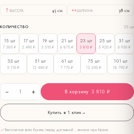
45
см
38
см
ВЫСОТА
ШИРИНА
КОЛИЧЕСТВО
23
шт
15
шт
17
шт
19
шт
21
шт
23
шт
25
шт
31
шт
7 380 ₽
2 490 ₽
3 510 ₽
6 870 ₽
3 810 ₽
5 920 ₽
6 930 ₽
33
шт
51
шт
61
шт
75
шт
101
шт
5 110 ₽
12 480 ₽
7 770 ₽
12 550 ₽
18 790 ₽
−
+
1
В корзину
3 810 ₽
Купить в 1 клик
→
Бесплатное фото букета перед доставкой · замена при браке