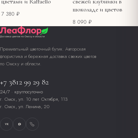
цветами и Raffaello
свежей клубники в
шоколаде и цветов
7 380 ₽
8 090 ₽
Премиальный цветочный бутик. Авторская
флористика и бережная доставка свежих цветов
по Омску и области.
+7 3812 99 29 82
24/7 · круглосуточно
г. Омск, ул. 10 лет Октября, 113
г. Омск, ул. Ленина, 20
VK