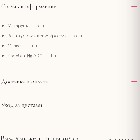
Состав и оформление
Макаруны
— 5 шт
Роза кустовая кения/россия
— 5 шт
Оазис
— 1 шт
Коробка № 500
— 1 шт
Доставка и оплата
Доставляем по Омску и области круглосуточно. Стандартная
Уход за цветами
доставка в пределах 12 км от салона на
— 390 ₽,
Ленина, 20
интервал 2–4 часа. При заказе от 4000 ₽ — бесплатно по
Подрежьте стебли под углом и смените воду в первый
городу. Оплата картой на сайте или наличными при получении.
день.
Вам также понравится
Весь каталог →