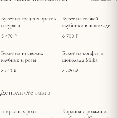
Все тарифы и зоны →
Держите букет вдали от прямого солнца, сквозняков и
фруктов.
Меняйте воду каждые 1–2 дня, обновляйте срез.
Букет из грецких орехов
Букет из свежей
и кураги
клубники в шоколаде
5 470 ₽
6 700 ₽
Букет из 19 свежих
Букет из конфет и
клубник и розы
шоколада Milka
3 510 ₽
3 520 ₽
Дополните заказ
11 красных роз с
Корзина с розами и