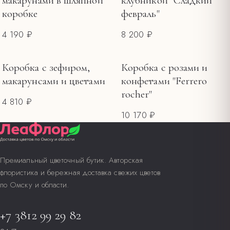
макарунами в шляпной
клубникой "Сладкий
коробке
февраль"
4 190 ₽
8 200 ₽
Коробка с зефиром,
Коробка с розами и
НЕТ В НАЛИЧИИ
макарунсами и цветами
конфетами "Ferrero
rocher"
4 810 ₽
10 170 ₽
Премиальный цветочный бутик. Авторская
флористика и бережная доставка свежих цветов
по Омску и области.
+7 3812 99 29 82