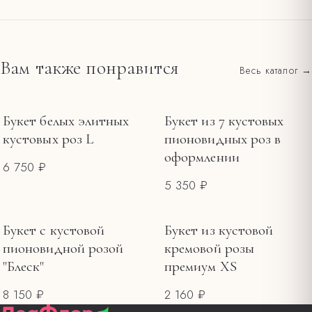
доставка в пределах 12 км от салона на
— 390 ₽,
Ленина, 20
интервал 2–4 часа. При заказе от 4000 ₽ — бесплатно по
Подрежьте стебли под углом и смените воду в первый
городу. Оплата картой на сайте или наличными при получении.
день.
Вам также понравится
Весь каталог →
Все тарифы и зоны →
Держите букет вдали от прямого солнца, сквозняков и
фруктов.
Меняйте воду каждые 1–2 дня, обновляйте срез.
Букет белых элитных
Букет из 7 кустовых
кустовых роз L
пионовидных роз в
оформлении
6 750 ₽
5 350 ₽
Букет с кустовой
Букет из кустовой
пионовидной розой
кремовой розы
"Блеск"
премиум XS
8 150 ₽
2 160 ₽