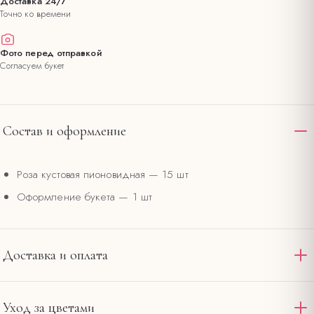
Доставка 24/7
Точно ко времени
Фото перед отправкой
Согласуем букет
Состав и оформление
Роза кустовая пионовидная
— 15 шт
Оформление букета
— 1 шт
Доставка и оплата
Доставляем по Омску и области круглосуточно. Стандартная
Уход за цветами