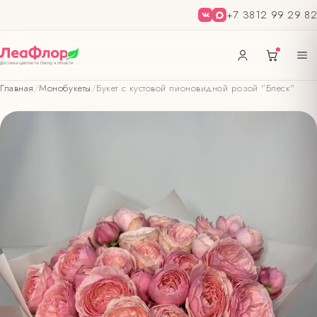
+7 3812 99 29 82
Главная
/
Монобукеты
/
Букет с кустовой пионовидной розой "Блеск"