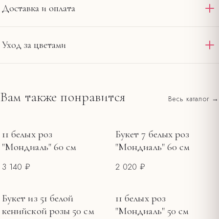
Доставка и оплата
Доставляем по Омску и области круглосуточно. Стандартная
Уход за цветами
доставка в пределах 12 км от салона на
— 390 ₽,
Ленина, 20
интервал 2–4 часа. При заказе от 4000 ₽ — бесплатно по
Подрежьте стебли под углом и смените воду в первый
городу. Оплата картой на сайте или наличными при получении.
день.
Вам также понравится
Весь каталог →
Все тарифы и зоны →
Держите букет вдали от прямого солнца, сквозняков и
фруктов.
Меняйте воду каждые 1–2 дня, обновляйте срез.
11 белых роз
Букет 7 белых роз
"Мондиаль" 60 см
"Мондиаль" 60 см
3 140 ₽
2 020 ₽
Букет из 51 белой
11 белых роз
кенийской розы 50 см
"Мондиаль" 50 см