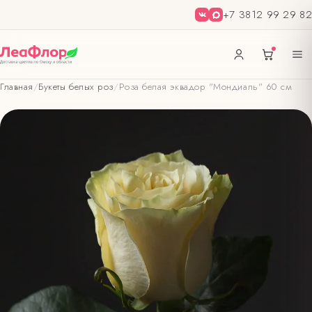
+7 3812 99 29 82
Главная
/
Букеты белых роз
/
Роза белая эквадор "Мондиаль" 60 см