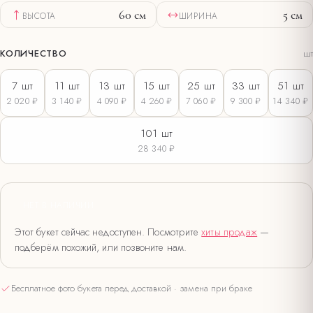
60
см
5
см
ВЫСОТА
ШИРИНА
КОЛИЧЕСТВО
шт
7
шт
11
шт
13
шт
15
шт
25
шт
33
шт
51
шт
2 020 ₽
3 140 ₽
4 090 ₽
4 260 ₽
7 060 ₽
9 300 ₽
14 340 ₽
101
шт
28 340 ₽
НЕТ В НАЛИЧИИ
Этот букет сейчас недоступен. Посмотрите
хиты продаж
—
подберём похожий, или позвоните нам.
Бесплатное фото букета перед доставкой · замена при браке