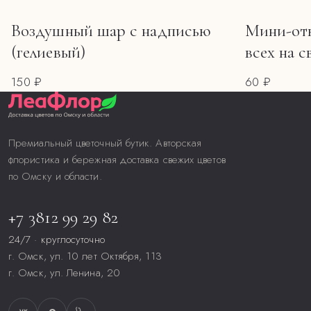
Воздушный шар с надписью
Мини-отк
(гелиевый)
всех на с
150 ₽
60 ₽
Премиальный цветочный бутик. Авторская
флористика и бережная доставка свежих цветов
по Омску и области.
+7 3812 99 29 82
24/7 · круглосуточно
г. Омск, ул. 10 лет Октября, 113
г. Омск, ул. Ленина, 20