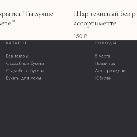
рытка "Ты лучше
Шар гелиевый без р
вете!"
ассортименте
150 ₽
КАТАЛОГ
ПОВОДЫ
Все товары
8 марта
Съедобные букеты
Новый год
Свадебные букеты
День рождения
Букеты для мамы
Юбилей