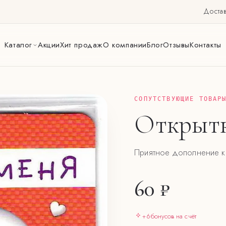
Достав
Каталог
Акции
Хит продаж
О компании
Блог
Отзывы
Контакты
СОПУТСТВУЮЩИЕ ТОВАР
Открытк
Приятное дополнение к 
60 ₽
+
6
бонусов на счёт