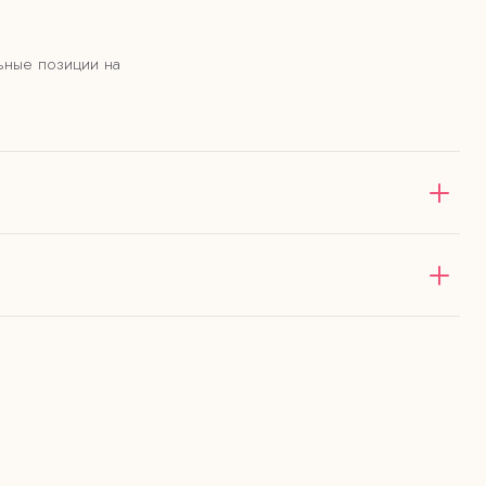
ьные позиции на
оставка в пределах 12 км от
зе от 4000 ₽ — бесплатно
нии.
ь.
тов.