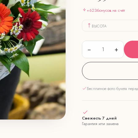
+
623
бонусов на счёт
ВЫСОТА
−
+
1
Бесплатное фото букета пере
Свежесть 7 дней
Гарантия или замена