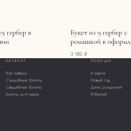
19 гербер в
Букет из 9 гербер с
нии
ромашкой в оформл
3 180 ₽
КАТАЛОГ
ПОВОДЫ
Все товары
8 марта
Съедобные букеты
Новый год
Свадебные букеты
День рождения
Букеты для мамы
Юбилей