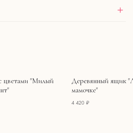
оставка в пределах 12 км от
зе от 4000 ₽ — бесплатно
нии.
ь.
тов.
с цветами "Милый
Деревянный ящик 
нт"
мамочке"
4 420 ₽