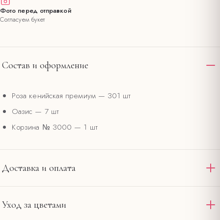
Фото перед отправкой
Согласуем букет
Состав и оформление
Роза кенийская премиум
— 301 шт
Оазис
— 7 шт
Корзина № 3000
— 1 шт
Доставка и оплата
Доставляем по Омску и области круглосуточно. Стандартная
Уход за цветами
доставка в пределах 12 км от салона на
— 390 ₽,
Ленина, 20