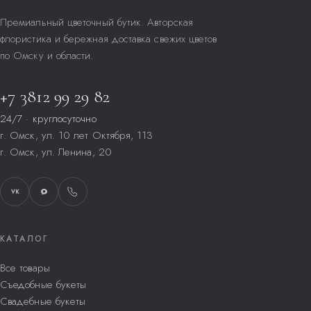
день.
Премиальный цветочный бутик. Авторская
Все тарифы и зоны →
Держите букет вдали от прямого солнца, сквозняков и
флористика и бережная доставка свежих цветов
фруктов.
по Омску и области.
Меняйте воду каждые 1–2 дня, обновляйте срез.
+7 3812 99 29 82
24/7 · круглосуточно
г. Омск, ул. 10 лет Октября, 113
г. Омск, ул. Ленина, 20
VK
КАТАЛОГ
Все товары
Съедобные букеты
Свадебные букеты