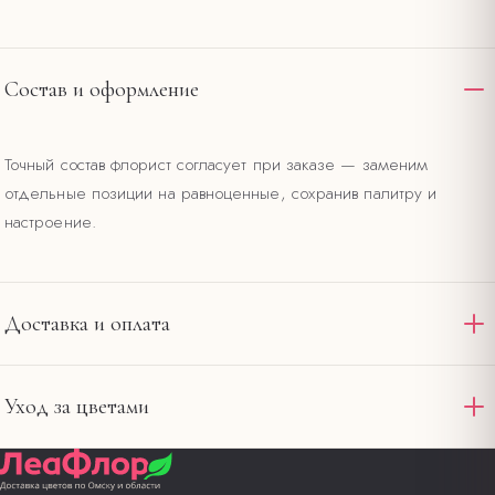
Состав и оформление
Точный состав флорист согласует при заказе — заменим
отдельные позиции на равноценные, сохранив палитру и
настроение.
Доставка и оплата
Доставляем по Омску и области круглосуточно. Стандартная
Уход за цветами
доставка в пределах 12 км от салона на
— 390 ₽,
Ленина, 20
интервал 2–4 часа. При заказе от 4000 ₽ — бесплатно по
Подрежьте стебли под углом и смените воду в первый
городу. Оплата картой на сайте или наличными при получении.