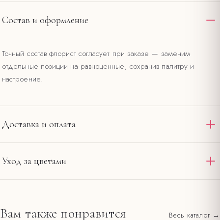
Состав и оформление
Точный состав флорист согласует при заказе — заменим
отдельные позиции на равноценные, сохранив палитру и
настроение.
Доставка и оплата
Доставляем по Омску и области круглосуточно. Стандартная
Уход за цветами
доставка в пределах 12 км от салона на
— 390 ₽,
Ленина, 20
интервал 2–4 часа. При заказе от 4000 ₽ — бесплатно по
Подрежьте стебли под углом и смените воду в первый
городу. Оплата картой на сайте или наличными при получении.
день.
Вам также понравится
Весь каталог →
Все тарифы и зоны →
Держите букет вдали от прямого солнца, сквозняков и