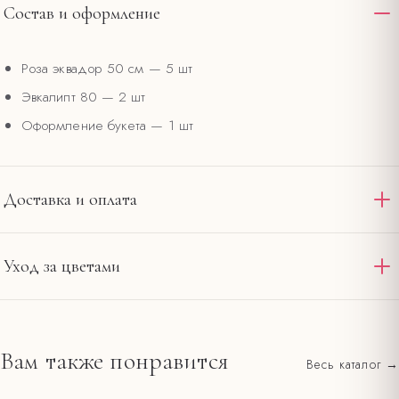
Состав и оформление
Роза эквадор 50 см
— 5 шт
Эвкалипт 80
— 2 шт
Оформление букета
— 1 шт
Доставка и оплата
Доставляем по Омску и области круглосуточно. Стандартная
Уход за цветами
доставка в пределах 12 км от салона на
— 390 ₽,
Ленина, 20
интервал 2–4 часа. При заказе от 4000 ₽ — бесплатно по
Подрежьте стебли под углом и смените воду в первый
городу. Оплата картой на сайте или наличными при получении.
день.
Вам также понравится
Весь каталог →
Все тарифы и зоны →
Держите букет вдали от прямого солнца, сквозняков и
фруктов.