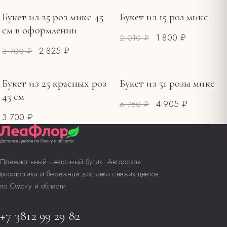
Меняйте воду каждые 1–2 дня, обновляйте срез.
Букет из 25 роз микс 45
Букет из 15 роз микс
РАСПРОДАЖА
РАСПРОДАЖА
см в оформлении
1 800 ₽
2 010 ₽
2 825 ₽
3 700 ₽
Букет из 25 красных роз
Букет из 51 розы микс
РАСПРОДАЖА
45 см
4 905 ₽
6 750 ₽
3 700 ₽
Премиальный цветочный бутик. Авторская
флористика и бережная доставка свежих цветов
по Омску и области.
+7 3812 99 29 82