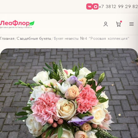
+7 3812 99 29 82
Главная
/
Свадебные букеты
/
Букет невесты №4 "Розовая коллекция"