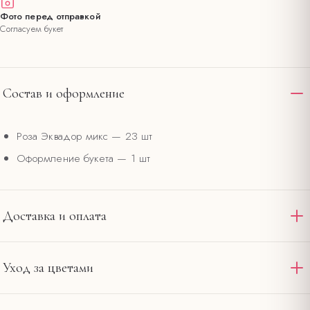
Фото перед отправкой
Согласуем букет
Состав и оформление
Роза Эквадор микс
— 23 шт
Оформление букета
— 1 шт
Доставка и оплата
Доставляем по Омску и области круглосуточно. Стандартная
Уход за цветами
доставка в пределах 12 км от салона на
— 390 ₽,
Ленина, 20
интервал 2–4 часа. При заказе от 4000 ₽ — бесплатно по