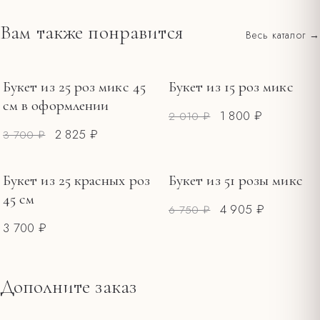
Подрежьте стебли под углом и смените воду в первый
городу. Оплата картой на сайте или наличными при получении.
день.
Вам также понравится
Весь каталог →
Все тарифы и зоны →
Держите букет вдали от прямого солнца, сквозняков и
фруктов.
Меняйте воду каждые 1–2 дня, обновляйте срез.
Букет из 25 роз микс 45
Букет из 15 роз микс
РАСПРОДАЖА
РАСПРОДАЖА
см в оформлении
1 800 ₽
2 010 ₽
2 825 ₽
3 700 ₽
Букет из 25 красных роз
Букет из 51 розы микс
РАСПРОДАЖА
45 см
4 905 ₽
6 750 ₽
3 700 ₽
Дополните заказ