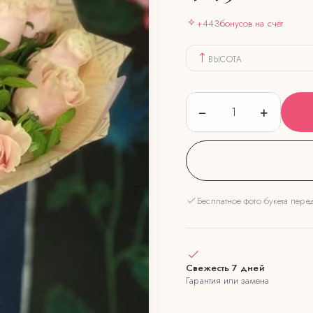
+
443
бонусов на счёт
ВЫСОТА
−
+
1
Бесплатное фото букета пере
Свежесть 7 дней
Гарантия или замена