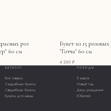
красных роз
Букет из 15 розовых
ер" 60 см
"Готча" 60 см
4 260 ₽
КАТАЛОГ
ПОВОДЫ
Все товары
8 марта
Съедобные букеты
Новый год
Свадебные букеты
День рождения
Букеты для мамы
Юбилей