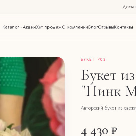
Достав
Каталог
Акции
Хит продаж
О компании
Блог
Отзывы
Контакты
БУКЕТ РОЗ
Букет из
"Пинк М
Авторский букет из свеж
4 430 ₽