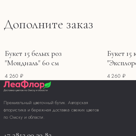
Дополните заказ
Букет 15 белых роз
Букет 15 
"Мондиаль" 60 см
"Эксплор
4 260 ₽
4 260 ₽
Премиальный цветочный бутик. Авторская
флористика и бережная доставка свежих цветов
по Омску и области.
+7 3812 99 29 82