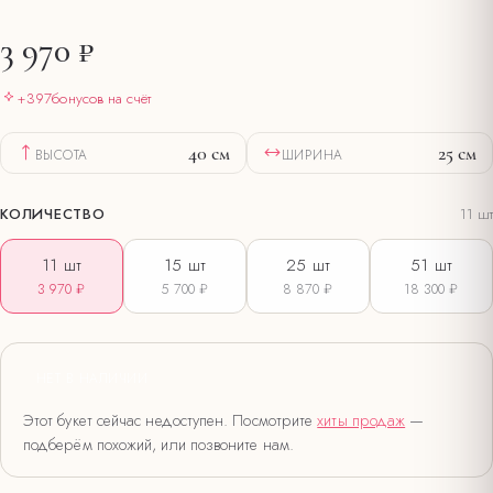
3 970 ₽
+
397
бонусов на счёт
40
см
25
см
ВЫСОТА
ШИРИНА
КОЛИЧЕСТВО
11
шт
11
шт
15
шт
25
шт
51
шт
3 970 ₽
5 700 ₽
8 870 ₽
18 300 ₽
НЕТ В НАЛИЧИИ
Этот букет сейчас недоступен. Посмотрите
хиты продаж
—
подберём похожий, или позвоните нам.