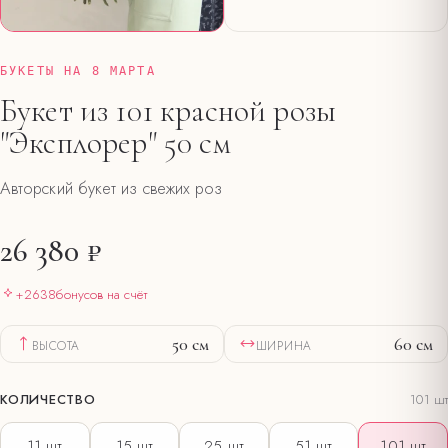
БУКЕТЫ НА 8 МАРТА
Букет из 101 красной розы
"Эксплорер" 50 см
Авторский букет из свежих роз
26 380 ₽
+
2638
бонусов на счёт
50
см
60
см
ВЫСОТА
ШИРИНА
КОЛИЧЕСТВО
101
шт
11
шт
15
шт
25
шт
51
шт
101
шт