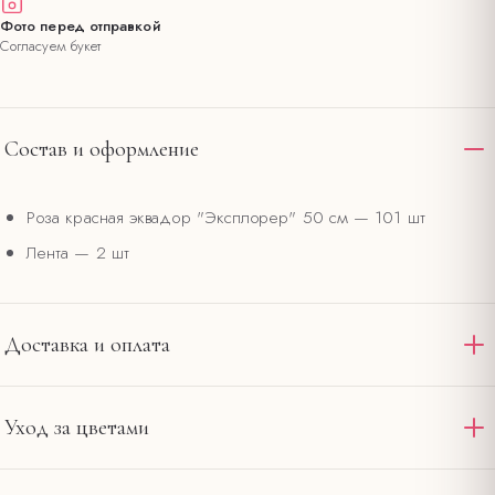
Фото перед отправкой
Согласуем букет
Состав и оформление
Роза красная эквадор "Эксплорер" 50 см
— 101 шт
Лента
— 2 шт
Доставка и оплата
Доставляем по Омску и области круглосуточно. Стандартная
Уход за цветами
доставка в пределах 12 км от салона на
— 390 ₽,
Ленина, 20
интервал 2–4 часа. При заказе от 4000 ₽ — бесплатно по