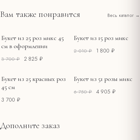
Подрежьте стебли под углом и смените воду в первый
городу. Оплата картой на сайте или наличными при получении.
день.
Вам также понравится
Весь каталог →
Все тарифы и зоны →
Держите букет вдали от прямого солнца, сквозняков и
фруктов.
Меняйте воду каждые 1–2 дня, обновляйте срез.
Букет из 25 роз микс 45
Букет из 15 роз микс
РАСПРОДАЖА
РАСПРОДАЖА
см в оформлении
1 800 ₽
2 010 ₽
2 825 ₽
3 700 ₽
Букет из 25 красных роз
Букет из 51 розы микс
РАСПРОДАЖА
45 см
4 905 ₽
6 750 ₽
3 700 ₽
Дополните заказ