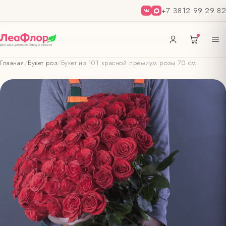
+7 3812 99 29 82
Главная
/
Букет роз
/
Букет из 101 красной премиум розы 70 см