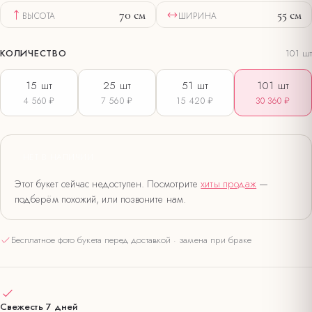
70
см
55
см
ВЫСОТА
ШИРИНА
КОЛИЧЕСТВО
101
шт
15
шт
25
шт
51
шт
101
шт
4 560 ₽
7 560 ₽
15 420 ₽
30 360 ₽
НЕТ В НАЛИЧИИ
Этот букет сейчас недоступен. Посмотрите
хиты продаж
—
подберём похожий, или позвоните нам.
Бесплатное фото букета перед доставкой · замена при браке
Свежесть 7 дней