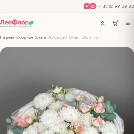
+7 3812 99 29 82
Главная
/
Сборные букеты
/
Авторский букет "Облачко"