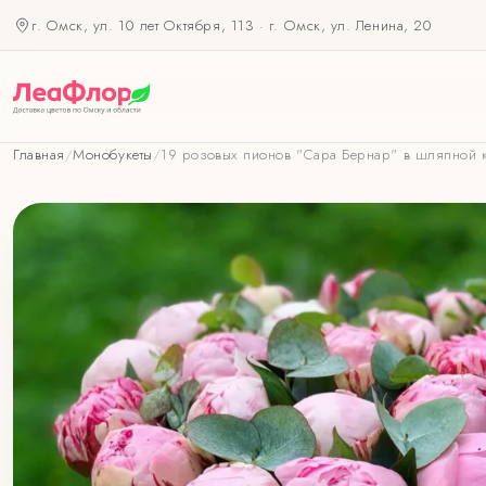
г. Омск, ул. 10 лет Октября, 113
·
г. Омск, ул. Ленина, 20
Главная
/
Монобукеты
/
19 розовых пионов "Сара Бернар" в шляпной 