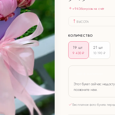
+
943
бонусов на счёт
ВЫСОТА
КОЛИЧЕСТВО
19
шт
21
шт
9 430 ₽
10 190 ₽
НЕТ В НАЛИЧИИ
Этот букет сейчас недост
позвоните нам.
Бесплатное фото букета пере