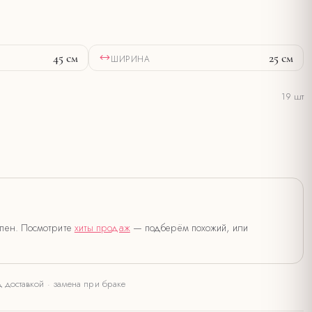
45
см
25
см
ШИРИНА
19
шт
упен. Посмотрите
хиты продаж
— подберём похожий, или
д доставкой · замена при браке