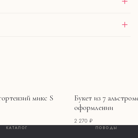
оставка в пределах 12 км от
зе от 4000 ₽ — бесплатно
нии.
ь.
тов.
 гортензий микс S
Букет из 7 альстром
оформлении
2 270 ₽
КАТАЛОГ
ПОВОДЫ