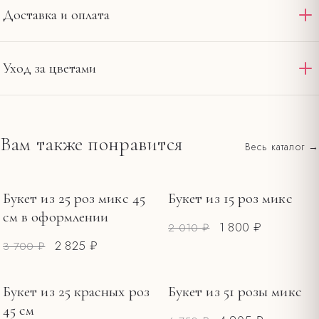
Доставка и оплата
Доставляем по Омску и области круглосуточно. Стандартная
Уход за цветами
доставка в пределах 12 км от салона на
— 390 ₽,
Ленина, 20
интервал 2–4 часа. При заказе от 4000 ₽ — бесплатно по
Подрежьте стебли под углом и смените воду в первый
городу. Оплата картой на сайте или наличными при получении.
день.
Вам также понравится
Весь каталог →
Все тарифы и зоны →
Держите букет вдали от прямого солнца, сквозняков и
фруктов.
Меняйте воду каждые 1–2 дня, обновляйте срез.
Букет из 25 роз микс 45
Букет из 15 роз микс
РАСПРОДАЖА
РАСПРОДАЖА
см в оформлении
1 800 ₽
2 010 ₽
2 825 ₽
3 700 ₽
Букет из 25 красных роз
Букет из 51 розы микс
РАСПРОДАЖА
45 см