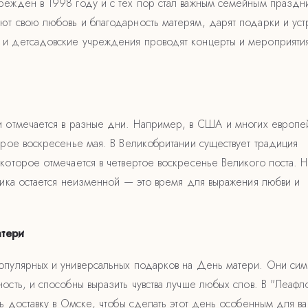
режден в 1998 году и с тех пор стал важным семейным праздни
ют свою любовь и благодарность матерям, дарят подарки и уст
 и детсадовские учреждения проводят концерты и мероприяти
и отмечается в разные дни. Например, в США и многих европе
орое воскресенье мая. В Великобритании существует традиция
 которое отмечается в четвертое воскресенье Великого поста. 
дника остается неизменной — это время для выражения любви и
атери
опулярных и универсальных подарков на День матери. Они си
ость, и способны выразить чувства лучше любых слов. В "Леафл
ть доставку в Омске, чтобы сделать этот день особенным для в