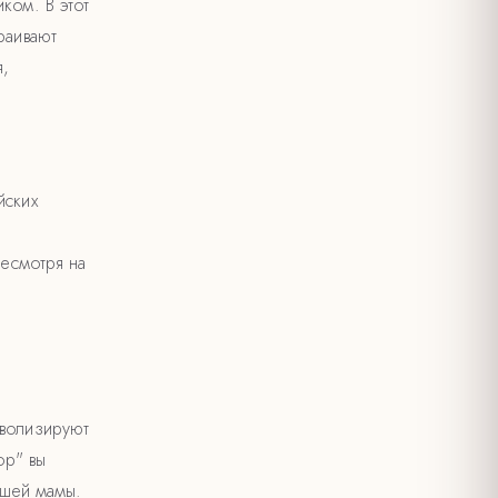
ком. В этот
раивают
я,
йских
Несмотря на
мволизируют
ор" вы
ашей мамы.