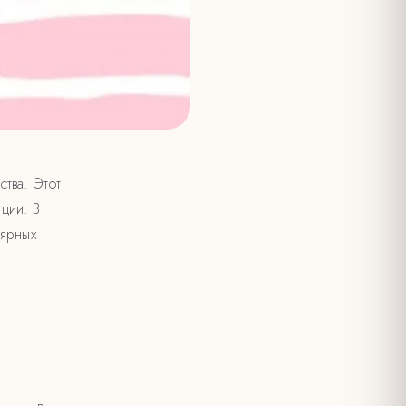
тва. Этот
ции. В
лярных