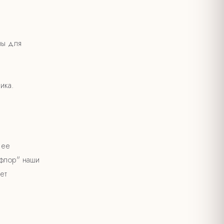
ны для
ика.
 ее
афлор" наши
ет