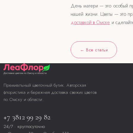
День матери — это особый пр
нашей жизни. Цветы — это пр
доставкой в Омске
и сделайт
← Все статьи
Премиальный цветочный бутик. Авторская
флористика и бережная доставка свежих цветов
по Омску и области.
+7 3812 99 29 82
24/7 · круглосуточно