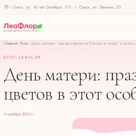
г. Омск, ул. 10 лет Октября, 113
·
г. Омск, ул. Ленина, 20
Главная
/
Блог
/
День матери: празднование в России и мире, и роль ц
БЛОГ LEAFLOR
День матери: пра
цветов в этот ос
4 ноября 2024 г.