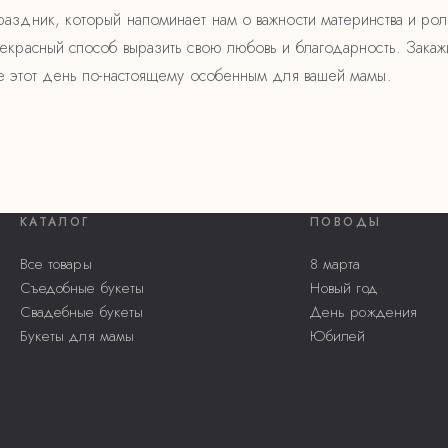
аздник, который напоминает нам о важности материнства и рол
екрасный способ выразить свою любовь и благодарность. Зака
е этот день по-настоящему особенным для вашей мамы.
КАТАЛОГ
ПОВОДЫ
Все товары
8 марта
Съедобные букеты
Новый год
Свадебные букеты
День рождения
Букеты для мамы
Юбилей