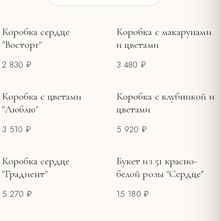
ПОВОД
Коробка сердце
Коробка с макарунами
"Восторг"
и цветами
Букеты на 8 Марта
3
2 830 ₽
3 480 ₽
Букеты на 14 февраля
2
Букеты ко Дню матери
1
Коробка с цветами
Коробка с клубникой и
ЦЕНА, ₽
"Люблю"
цветами
—
3 510 ₽
5 920 ₽
Коробка сердце
Букет из 51 красно-
"Градиент"
белой розы "Сердце"
5 270 ₽
15 180 ₽